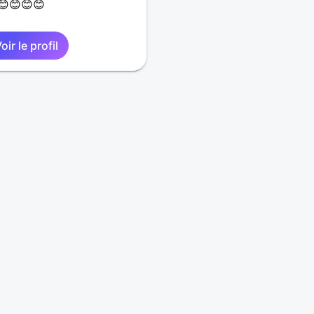
😊😊😊😊
oir le profil