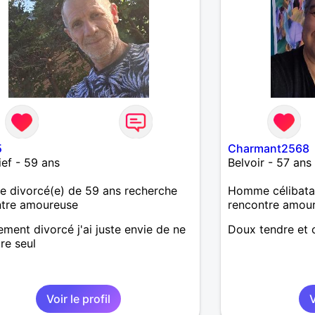
5
Charmant2568
ef - 59 ans
Belvoir - 57 ans
 divorcé(e) de 59 ans recherche
Homme célibatai
ntre amoureuse
rencontre amou
ement divorcé j'ai juste envie de ne
Doux tendre et c
tre seul
Voir le profil
V