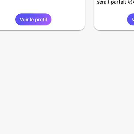
serait parfait 
Voir le profil
V