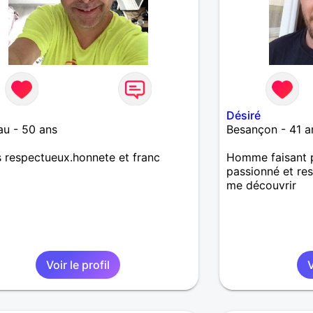
Désiré
u - 50 ans
Besançon - 41 a
s respectueux.honnete et franc
Homme faisant p
passionné et res
me découvrir
Voir le profil
V