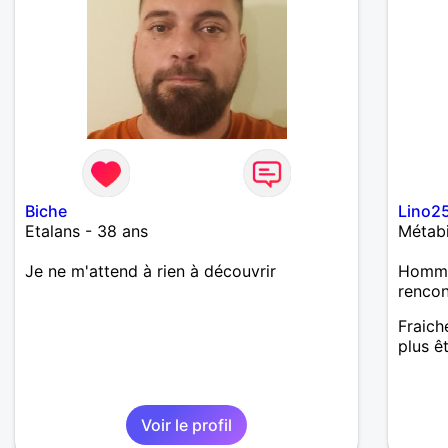
Biche
Lino2
Etalans - 38 ans
Métabi
Je ne m'attend à rien à découvrir
Homme
renco
Fraich
plus ê
Voir le profil