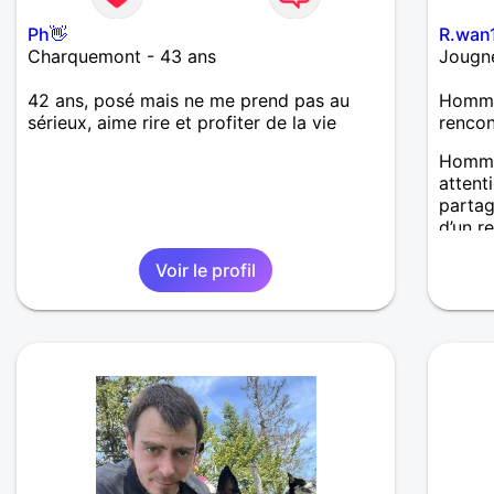
Ph👋
R.wan
Charquemont - 43 ans
Jougne
42 ans, posé mais ne me prend pas au
Homme 
sérieux, aime rire et profiter de la vie
renco
Homme
attent
partag
d’un r
détend
Voir le profil
une fe
constr
épanou