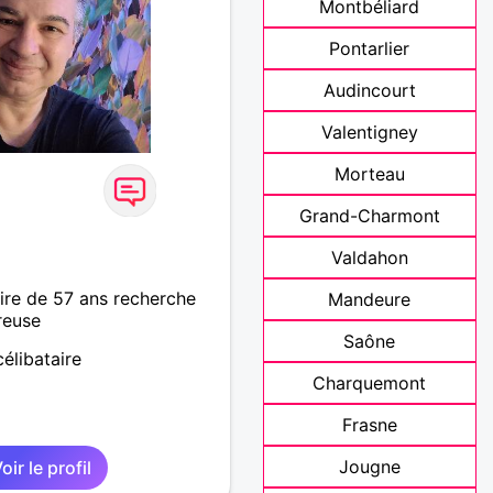
Montbéliard
Pontarlier
Audincourt
Valentigney
Morteau
Grand-Charmont
Valdahon
re de 57 ans recherche
Mandeure
reuse
Saône
élibataire
Charquemont
Frasne
Jougne
oir le profil