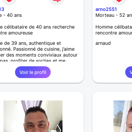
13
arno2551
 - 40 ans
Morteau - 52 an
célibataire de 40 ans recherche
Homme célibatai
ntre amoureuse
rencontre amou
 de 39 ans, authentique et
arnaud
ionné. Passionné de cuisine, j’aime
er des moments conviviaux autour
epas, profiter de sorties et me
re devant un bon film. Je recherche
Voir le profil
V
mme sincère et tendre, avec qui
uire une relation sérieuse et
issante.