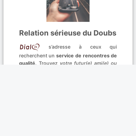
Relation sérieuse du Doubs
s’adresse à ceux qui
recherchent un
service de rencontres de
qualité
. Trouvez
votre futur(e) ami(e) ou
partenaire de vie
! Avec notre
messagerie
instantanée
, discutez
en direct avec les
utilisateurs connectés
. Que vous soyez à
Besançon, Montbéliard, Pontarlier,
Audincourt, Morteau, Valentigney… Nous
vous souhaitons de belles
rencontres
amicales et sérieuses
.