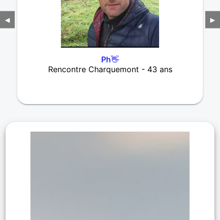
◀
▶
Ph👋
Rencontre Charquemont - 43 ans