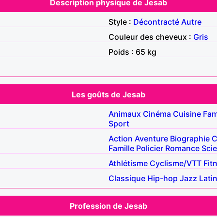
Description physique de Jesab
Style :
Décontracté
Autre
Couleur des cheveux :
Gris
Poids : 65 kg
Les goûts de Jesab
Animaux
Cinéma
Cuisine
Fam
Sport
Action
Aventure
Biographie
C
Famille
Policier
Romance
Scie
Athlétisme
Cyclisme/VTT
Fit
Classique
Hip-hop
Jazz
Lati
Profession de Jesab