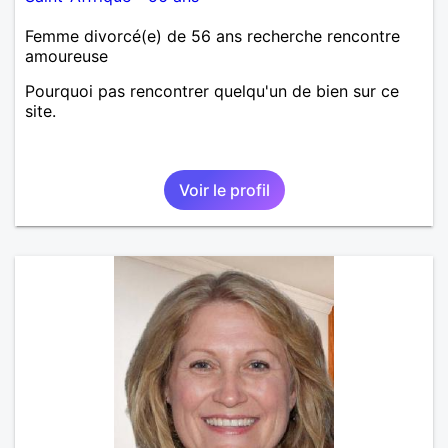
Femme divorcé(e) de 56 ans recherche rencontre
amoureuse
Pourquoi pas rencontrer quelqu'un de bien sur ce
site.
Voir le profil