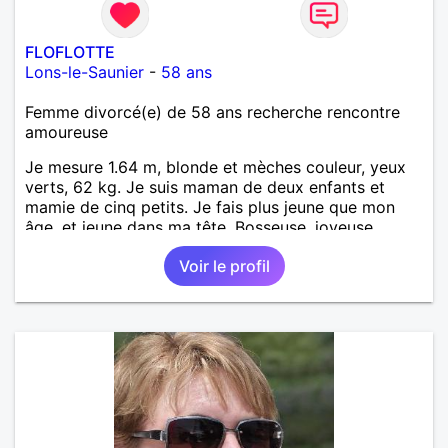
FLOFLOTTE
Lons-le-Saunier
-
58 ans
Femme divorcé(e) de 58 ans recherche rencontre
amoureuse
Je mesure 1.64 m, blonde et mèches couleur, yeux
verts, 62 kg. Je suis maman de deux enfants et
mamie de cinq petits. Je fais plus jeune que mon
âge, et jeune dans ma tête. Bosseuse, joyeuse,
sensible, bienveillante, aimant aller danser ou rester
Voir le profil
tranquille à la maison. Balades, bricolage... j'ai un
chien. Je suis AES de métier et j'exerce à mon
compte. PAT votre num merci.