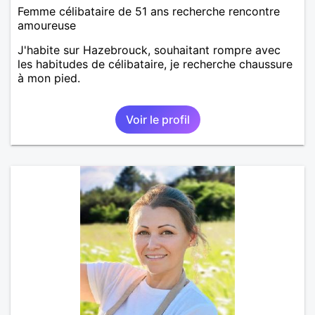
Femme célibataire de 51 ans recherche rencontre
amoureuse
J'habite sur Hazebrouck, souhaitant rompre avec
les habitudes de célibataire, je recherche chaussure
à mon pied.
Voir le profil