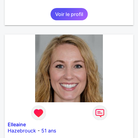
Voir le profil
Elleaine
Hazebrouck
-
51 ans