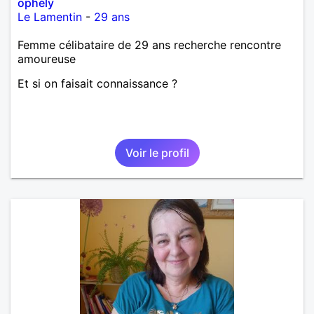
ophély
Le Lamentin
-
29 ans
Femme célibataire de 29 ans recherche rencontre
amoureuse
Et si on faisait connaissance ?
Voir le profil