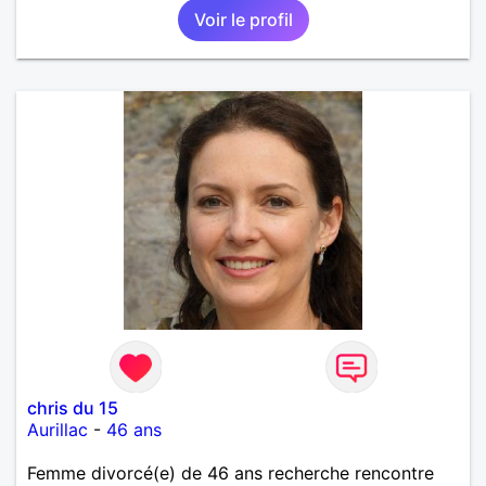
Voir le profil
chris du 15
Aurillac
-
46 ans
Femme divorcé(e) de 46 ans recherche rencontre