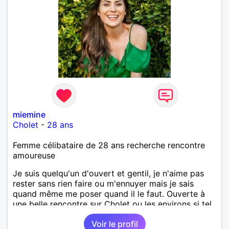
miemine
Cholet
-
28 ans
Femme célibataire de 28 ans recherche rencontre
amoureuse
Je suis quelqu'un d'ouvert et gentil, je n'aime pas
rester sans rien faire ou m'ennuyer mais je sais
quand même me poser quand il le faut. Ouverte à
une belle rencontre sur Cholet ou les environs si tel
en est le cas..
Voir le profil