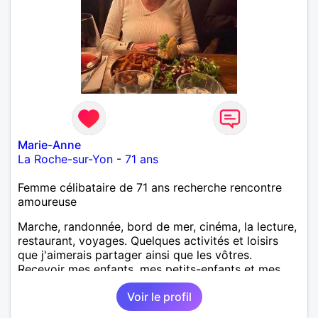
Marie-Anne
La Roche-sur-Yon
-
71 ans
Femme célibataire de 71 ans recherche rencontre
amoureuse
Marche, randonnée, bord de mer, cinéma, la lecture,
restaurant, voyages. Quelques activités et loisirs
que j'aimerais partager ainsi que les vôtres.
Recevoir mes enfants, mes petits-enfants et mes
amis. Bénévolat auprès des enfants à l’école, pour le
Voir le profil
cinéma indépendant... Se rencontrer, être à l’écoute,
échanger avec une personne de confiance, pour une