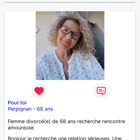
vie de partage, de tendresse. Les voyages et où
randonnées en France ou à l'étranger à deux en
dehors des sentiers battus me raviraient. Je
m'engage à répondre à votre message. Au plaisir de
vous lire.
Pour toi
Perpignan
-
68 ans
Femme divorcé(e) de 68 ans recherche rencontre
amoureuse
Bonjour je recherche une relation sérieuses. Une