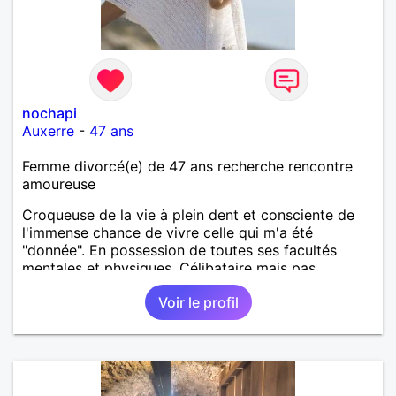
nochapi
Auxerre
-
47 ans
Femme divorcé(e) de 47 ans recherche rencontre
amoureuse
Croqueuse de la vie à plein dent et consciente de
l'immense chance de vivre celle qui m'a été
"donnée". En possession de toutes ses facultés
mentales et physiques. Célibataire mais pas
solitaire, je mène une vie bien remplie. Je ne suis
Voir le profil
pas sur ce site par dépit, ni en tant que
représentatrice de la Femme Divorcée Mal dans sa
peau. A bientôt.