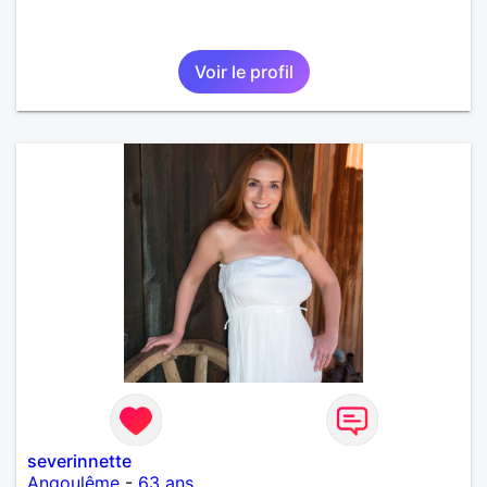
Voir le profil
severinnette
Angoulême
-
63 ans