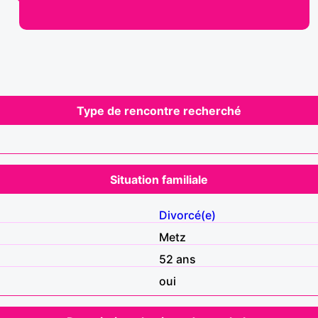
Type de rencontre recherché
Situation familiale
Divorcé(e)
Metz
52 ans
oui