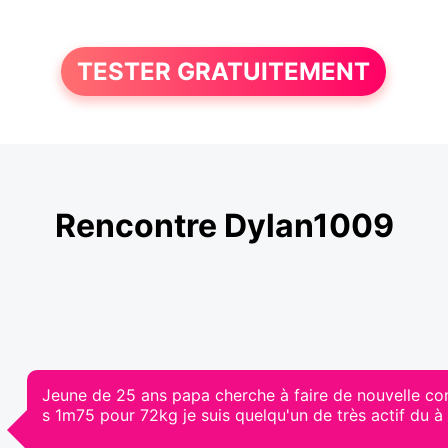
TESTER GRATUITEMENT
Rencontre Dylan1009
Jeune de 25 ans papa cherche à faire de nouvelle co
s 1m75 pour 72kg je suis quelqu'un de très actif du 