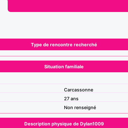
Type de rencontre recherché
Situation familiale
Carcassonne
27 ans
Non renseigné
Description physique de Dylan1009