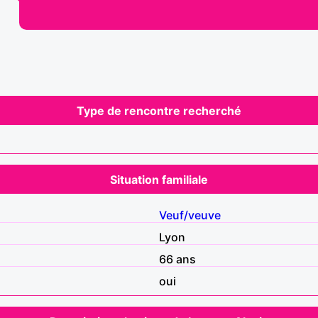
Type de rencontre recherché
Situation familiale
Veuf/veuve
Lyon
66 ans
oui